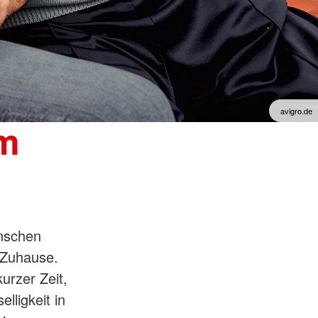
um
enschen
 Zuhause.
rzer Zeit,
lligkeit in