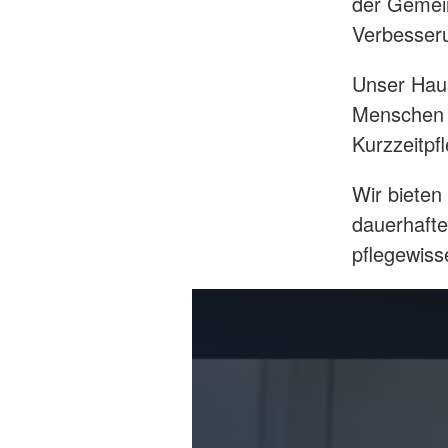
der Gemein
Verbesseru
Unser Haus
Menschen d
Kurzzeitpf
Wir bieten 
dauerhafte
pflegewiss