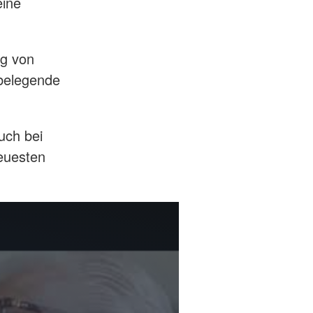
eine
ng von
 belegende
auch bei
neuesten