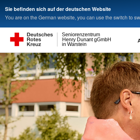
Sie befinden sich auf der deutschen Website
You are on the German website, you can use the switch to swi
Seniorenzentrum
Henry Dunant gGmbH
in Warstein
DRK-Seniorenzentrum
Ansprechpartner vor Ort
Wir als Arbeitgebe
Kontakt
Aktivitäten
Stellenbörse
Kontaktformular
Pflegeangebote
Ausbildung in der Alt
Anfahrt
Essen auf Rädern
Ehrenamt
Heimkosten, Infos & Formulare