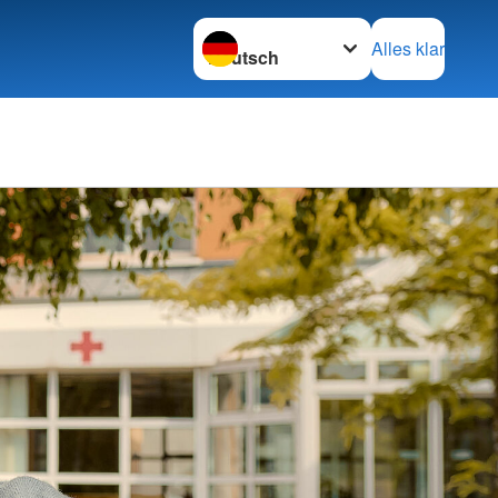
Sprache wechseln zu
Alles klar
verband Arnsberg
tainer
u Mutter-Kind-Kuren
egruppe Krebskrankheit
f