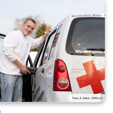
Foto: A. Zelck / DRK e.V.
n